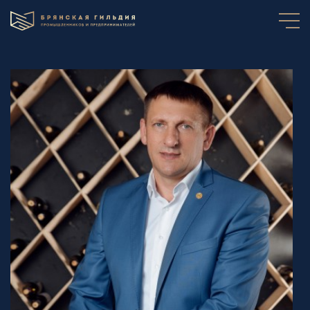
Главная
О Гильдии
Компании
Проекты
Для будущих резидентов
Участники Гильдии
+7 (930) 825-01-01
События
Контакты